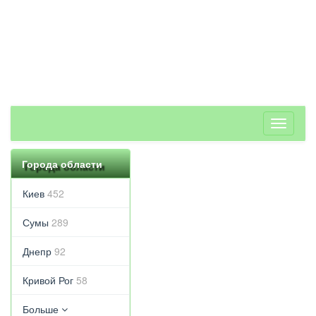
Toggle
navigati
Города области
Киев
452
Сумы
289
Днепр
92
Кривой Рог
58
Больше