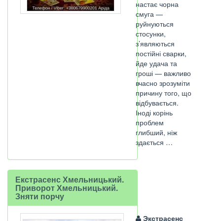
настає чорна
смуга —
руйнуються
стосунки,
з’являються
постійні сварки,
йде удача та
гроші — важливо
вчасно зрозуміти
причину того, що
відбувається.
Іноді корінь
проблем
глибший, ніж
здається …
Екстрасенс Хмельницький.
Приворот Хмельницький.
Зняти порчу
Экстрасенс