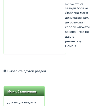
холод — це
завжди боляче.
Любовна магія
допомагає там,
де розмови і
спроби «почати
заново» вже не
дають
результату.
Саме з …
Выберите другой раздел
Мои объявления
Для входа введите: