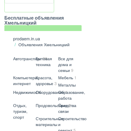
Бесплатные объявления
Хмельницкий
prodaem.in.ua
Объявления Хмельницкий
Автотранспорт
Бытовая
39
Все для
техника
дома и
семьи
9
Компьютеры,
Красота,
Мебель
1
интернет
здоровье
3
Металлы
Недвижимость
Оборудование
Образование,
1
работа
Отдых,
Продовольствие
Cредства
2
туризм,
связи
спорт
Строительные
Строительство
материалы
и
ремонт
5