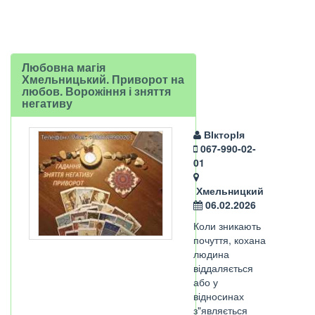
Любовна магія
Хмельницький. Приворот на
любов. Ворожіння і зняття
негативу
ВІкторІя
067-990-02-
01
Хмельницкий
06.02.2026
Коли зникають
почуття, кохана
людина
віддаляється
або у
відносинах
з"являється