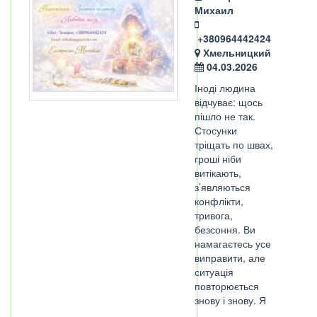
Михаил
+380964442424
Хмельницкий
04.03.2026
Іноді людина
відчуває: щось
пішло не так.
Стосунки
тріщать по швах,
гроші ніби
витікають,
з’являються
конфлікти,
тривога,
безсоння. Ви
намагаєтесь усе
виправити, але
ситуація
повторюється
знову і знову. Я
…