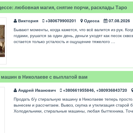
ессе: любовная магия, снятие порчи, расклады Таро
Виктория
+380679900201
Одесса
07.08.2026
Бывают моменты, когда кажется, что всё валится из рук. Ко
годами, рушатся за один день, деньги уходят как песок скво
остается только усталость и ощущение тяжелого …
 машин в Николаеве с выплатой вам
Андрей Иванович
+380661955846, +380936843720
Продать б/у стиральную машину в Николаеве теперь просто
вынесем и рассчитаем. Вывоз, скупка и утилизация старой б
Холодильники, стиральные машины, любая быттехника. То