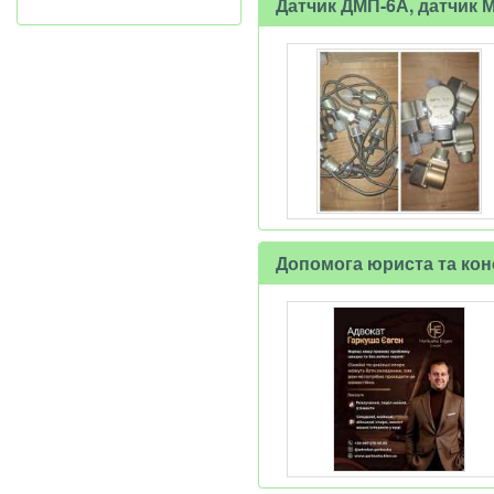
Датчик ДМП-6А, датчик 
Допомога юриста та кон