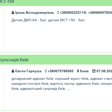
МСТ-150
Ірина Володимирівна
+380992232119; +3806684765
Датчик ДМП-6А - 5шт. датчик МСТ-150 - 5шт.
сультація Київ
Євген Гаркуша
+380675788585
Киев
07.08.20
досвідчений адвокат Київ, хороший юрист Київ, адвокат з ве
юридичні послуги Київ, вартість послуг адвоката Київ, скіль
Київ, адвокатський супровід Київ, …