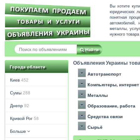
Вы хотите куп
юридических л
понятная проц
автомобилей, 
металлы, услу
нужного товара
Найти
Объявления Украины това
Города области
Автотранспорт
Киев
452
Компьютеры, интернет
Сумы
288
Металлы
Днепр
92
Образование, работа
Cредства связи
Кривой Рог
58
Сырьё
Больше