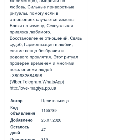
любимого(ю), оморочки на
любовь, Сильные приворотные
ритуалы, помогу если в
отношениях случаются измены,
Блоки на измену, Сексуальная
привязка любимого,
Восстановление отношений, Связь
судеб, Гармонизация в любви,
снятие венца безбрачия и
родового проклятия, Этот ритуал
проверен временем и многими
поколениями людей
+380682684858
(Viber,Telegram,WhatsApp)
http:/love-magiya.pp.ua
Автор
Целительница
Код
1155789
объявления
Добавлено
25.07.2026
Осталось
47
дней
Просмотров
319