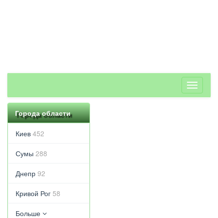
Toggle
navigati
Города области
Киев
452
Сумы
288
Днепр
92
Кривой Рог
58
Больше